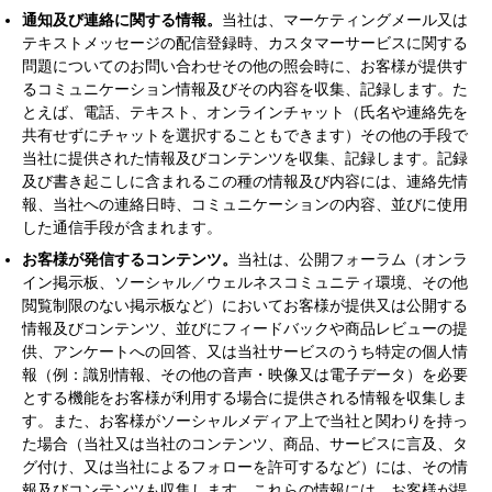
通知及び連絡に関する情報。
当社は、マーケティングメール又は
テキストメッセージの配信登録時、カスタマーサービスに関する
問題についてのお問い合わせその他の照会時に、お客様が提供す
るコミュニケーション情報及びその内容を収集、記録します。た
とえば、電話、テキスト、オンラインチャット（氏名や連絡先を
共有せずにチャットを選択することもできます）その他の手段で
当社に提供された情報及びコンテンツを収集、記録します。記録
及び書き起こしに含まれるこの種の情報及び内容には、連絡先情
報、当社への連絡日時、コミュニケーションの内容、並びに使用
した通信手段が含まれます。
お客様が発信するコンテンツ。
当社は、公開フォーラム（オンラ
イン掲示板、ソーシャル／ウェルネスコミュニティ環境、その他
閲覧制限のない掲示板など）においてお客様が提供又は公開する
情報及びコンテンツ、並びにフィードバックや商品レビューの提
供、アンケートへの回答、又は当社サービスのうち特定の個人情
報（例：識別情報、その他の音声・映像又は電子データ）を必要
とする機能をお客様が利用する場合に提供される情報を収集しま
す。また、お客様がソーシャルメディア上で当社と関わりを持っ
た場合（当社又は当社のコンテンツ、商品、サービスに言及、タ
グ付け、又は当社によるフォローを許可するなど）には、その情
報及びコンテンツも収集します。これらの情報には、お客様が提