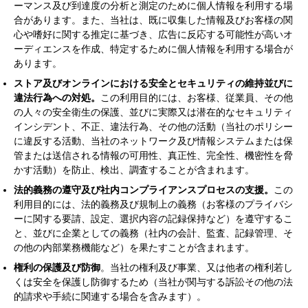
ーマンス及び到達度の分析と測定のために個人情報を利用する場
合があります。また、当社は、既に収集した情報及びお客様の関
心や嗜好に関する推定に基づき、広告に反応する可能性が高いオ
ーディエンスを作成、特定するために個人情報を利用する場合が
あります。
ストア及びオンラインにおける安全とセキュリティの維持並びに
違法行為への対処。
この利用目的には、お客様、従業員、その他
の人々の安全衛生の保護、並びに実際又は潜在的なセキュリティ
インシデント、不正、違法行為、その他の活動（当社のポリシー
に違反する活動、当社のネットワーク及び情報システムまたは保
管または送信される情報の可用性、真正性、完全性、機密性を脅
かす活動）を防止、検出、調査することが含まれます。
法的義務の遵守及び社内コンプライアンスプロセスの支援。
この
利用目的には、法的義務及び規制上の義務（お客様のプライバシ
ーに関する要請、設定、選択内容の記録保持など）を遵守するこ
と、並びに企業としての義務（社内の会計、監査、記録管理、そ
の他の内部業務機能など）を果たすことが含まれます。
権利の保護及び防御
。当社の権利及び事業、又は他者の権利若し
くは安全を保護し防御するため（当社が関与する訴訟その他の法
的請求や手続に関連する場合を含みます）。