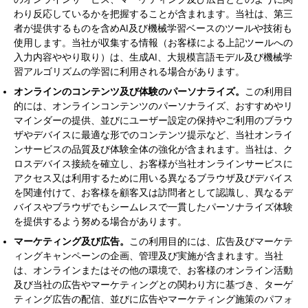
わり反応しているかを把握することが含まれます。当社は、第三
者が提供するものを含めAI及び機械学習ベースのツールや技術も
使用します。当社が収集する情報（お客様による上記ツールへの
入力内容ややり取り）は、生成AI、大規模言語モデル及び機械学
習アルゴリズムの学習に利用される場合があります。
オンラインのコンテンツ及び体験のパーソナライズ。
この利用目
的には、オンラインコンテンツのパーソナライズ、おすすめやリ
マインダーの提供、並びにユーザー設定の保持やご利用のブラウ
ザやデバイスに最適な形でのコンテンツ提示など、当社オンライ
ンサービスの品質及び体験全体の強化が含まれます。当社は、ク
ロスデバイス接続を確立し、お客様が当社オンラインサービスに
アクセス又は利用するために用いる異なるブラウザ及びデバイス
を関連付けて、お客様を顧客又は訪問者として認識し、異なるデ
バイスやブラウザでもシームレスで一貫したパーソナライズ体験
を提供するよう努める場合があります。
マーケティング及び広告。
この利用目的には、広告及びマーケテ
ィングキャンペーンの企画、管理及び実施が含まれます。当社
は、オンラインまたはその他の環境で、お客様のオンライン活動
及び当社の広告やマーケティングとの関わり方に基づき、ターゲ
ティング広告の配信、並びに広告やマーケティング施策のパフォ