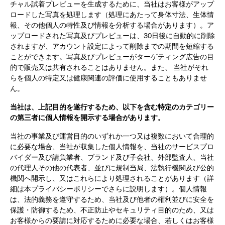
チャル試着プレビューを生成するために、当社はお客様がアップ
ロードした写真を処理します（処理にあたって身体寸法、生体情
報、その他個人の特性及び情報を分析する場合があります）。ア
ップロードされた写真及びプレビューは、30日後に自動的に削除
されますが、アカウント設定によって削除までの期間を短縮する
ことができます。写真及びプレビューがターゲティング広告の目
的で販売又は共有されることはありません。また、 当社がそれ
らを個人の特定又は健康関連の評価に使用することもありませ
ん。
当社は、上記目的を遂行するため、以下を含む特定のカテゴリー
の第三者に個人情報を開示する場合があります。
当社の事業及び運営目的のいずれか一つ又は複数において合理的
に必要な場合、当社が収集した個人情報を、当社のサービスプロ
バイダー及び請負業者、ブランド及び子会社、外部監査人、当社
の代理人その他の代表者、並びに規制当局、法執行機関及び公的
機関へ開示し、又はこれらにより処理されることがあります（詳
細は本プライバシーポリシーでさらに説明します）。個人情報
は、法的義務を遵守するため、当社及び他者の権利並びに安全を
保護・防御するため、不正防止やセキュリティ目的のため、又は
お客様からの要請に対応するために必要な場合、若しくはお客様