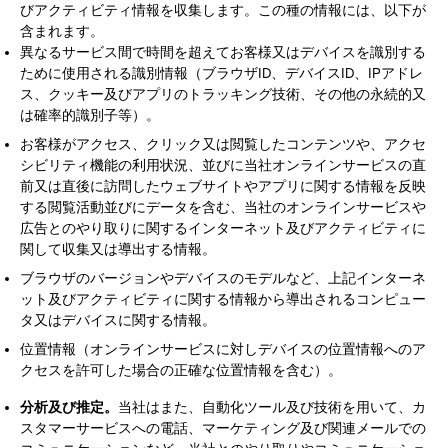
びアクティビティ情報を収集します。この種の情報には、以下が
含まれます。
異なるサービス間で時間を超えてお客様又はデバイスを識別する
ために使用される識別情報（ブラウザID、デバイスID、IPアドレ
ス、クッキー及びアプリのトラッキング技術、その他の永続的又
は確率的識別子等）。
お客様がアクセス、クリック又は閲覧したコンテンツや、アクセ
シビリティ機能の利用状況、並びに当社オンラインサービスの直
前又は直後に訪問したウェブサイトやアプリに関する情報を反映
する閲覧活動並びにデータを含む、当社のオンラインサービスや
広告とのやり取りに関するインターネット及びアクティビティに
関して収集又は導出する情報。
ブラウザのバージョンやデバイスのモデルなど、上記インターネ
ット及びアクティビティに関する情報から導出されるコンピュー
タ又はデバイスに関する情報。
位置情報（オンラインサービスに対しデバイスの位置情報へのア
クセスを許可した場合の正確な位置情報を含む）。
分析及び推定。
当社はまた、自動化ツール及び技術を用いて、カ
スタマーサービスへの電話、マーケティング及び関連メールでの