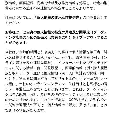
別情報、顧客記録、商業的情報及び推定情報を処理し、特定の消
費者に関する追加の関連情報を特定することがあります。
詳細については、
「個人情報の開示及び提供先」
の項を参照して
ください。
お客様は、ご自身の個人情報の特定の用途及び開示先（ターゲテ
ィング広告のための販売又は共有を含む）をオプトアウトするこ
とができます。
当社は、金銭的報酬と引き換えにお客様の個人情報を第三者に開
示又は提供することはありません。ただし、識別情報（例：オン
ライン識別子及び連絡先情報）、インターネット及びアクティビ
ティに関する情報（例：閲覧履歴）、商業的情報（例：購入履歴
及び取引データ）並びに推定情報（例：人口統計及び興味・関
心）を、第三者に開示する（当社サイト上のクッキー及びピクセ
ル経由、当社のオンラインコンテンツ、又は当社とお客様との電
子メール通信上を含む）ことがあります。これは、ターゲティン
グ広告の配信、分析、及びその他のマーケティング及び広告目的
のために行われます。これらの行為は、CCPAを含むプライバシ
ー関連の適用法の下では、個人情報の「販売」又は「共有」とみ
なされる場合があります。