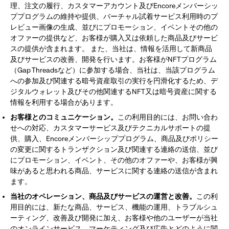
理、注文の履行、カスタマーアカウント及びEncoreメンバーシッ
ププログラムの維持や提供、バーチャル試着サービス利用時のプ
レビュー画像の生成、並びにプロモーション、イベントその他の
オファーの提供など、お客様が購入又は依頼した商品及びサービ
スの提供が含まれます。 また、当社は、情報を活用して新商品
及びサービスの改善、開発を行います。お客様がNFTプログラム
（Gap Threadsなど）に参加する場合、当社は、当該プログラム
への参加及び関連する暗号資産取引の実行を円滑化するため、デ
ジタルウォレット及びその他関連するNFT又は暗号資産に関する
情報を利用する場合があります。
お客様とのコミュニケーション。
この利用目的には、お問い合わ
せへの対応、カスタマーサービス及びテクニカルサポートの提
供、購入、Encoreメンバーシッププログラム、商品及びポリシー
の変更に関するトランザクション及び関連する連絡の送信、並び
にプロモーション、イベント、その他のオファーや、お客様が興
味があると思われる商品、サービスに関する連絡の送信が含まれ
ます。
当社のオペレーション、商品及びサービスの運営と改善。
この利
用目的には、新たな商品、サービス、機能の運用、トラブルシュ
ーティング、改善及び開発に加え、お客様や他のユーザーが当社
のオンラインサービス、マーケティング及び広告とどのように関