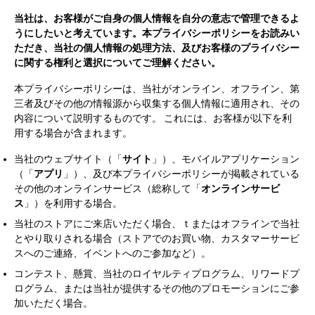
ま
当社は、お客様がご自身の個人情報を自分の意志で管理できるよ
す
うにしたいと考えています。本プライバシーポリシーをお読みい
ただき、当社の個人情報の処理方法、及びお客様のプライバシー
に関する権利と選択についてご理解ください。
本プライバシーポリシーは、当社がオンライン、オフライン、第
三者及びその他の情報源から収集する個人情報に適用され、その
内容について説明するものです。 これには、お客様が以下を利
用する場合が含まれます。
当社のウェブサイト（「
サイト
」）、モバイルアプリケーション
（「
アプリ
」）、及び本プライバシーポリシーが掲載されている
その他のオンラインサービス（総称して「
オンラインサービ
ス
」）を利用する場合。
当社のストアにご来店いただく場合、ｔまたはオフラインで当社
とやり取りされる場合（ストアでのお買い物、カスタマーサービ
スへのご連絡、イベントへのご参加など）。
コンテスト、懸賞、当社のロイヤルティプログラム、リワードプ
ログラム、または当社が提供するその他のプロモーションにご参
加いただく場合。