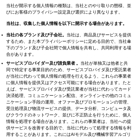
当社が開示する個人情報の種類は、当社とのやり取りの態様、並
びにお客様のプライバシー設定及び選択により異なります。
当社は、収集した個人情報を以下に開示する場合があります。
当社の各ブランド及び子会社。
当社は、商品及びサービスを提供
するため、また本プライバシーポリシーに定める目的で、当社傘
下のブランド及び子会社間で個人情報を共有し、共同利用する場
合があります。
サービスプロバイダー及び請負業者
。
当社が単独又は他者と共
同で特定する事業目的のため、サービスプロバイダ及び受託業者
が当社に代わって個人情報の処理を行えるよう、これらの事業者
に個人情報を提供又はアクセス可能にする場合があります。たと
えば、サービスプロバイダ及び受託業者が当社に代わってカード
決済処理、コミュニケーション配信、オンラインその他のコミュ
ニケーション手段の運用、オファー及びプロモーションの管理、
受注処理及び物流サービスの提供、データ分析、コンピュータ及
びクラウドのネットワーク、並びに不正防止を行うために、個人
情報を処理する場合があります。これらの事業者は、当社への提
供サービスを改善する目的で、当社に代わって処理する情報を利
用することがあります。これにはAIモデル及び機械学習アルゴリ