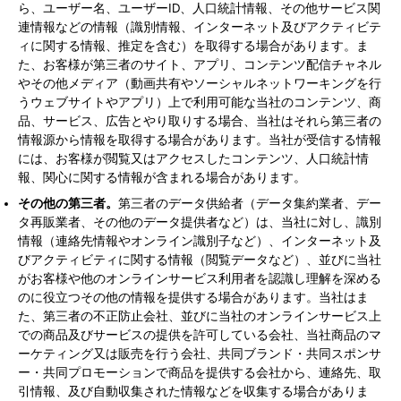
ら、ユーザー名、ユーザーID、人口統計情報、その他サービス関
連情報などの情報（識別情報、インターネット及びアクティビテ
ィに関する情報、推定を含む）を取得する場合があります。ま
た、お客様が第三者のサイト、アプリ、コンテンツ配信チャネル
やその他メディア（動画共有やソーシャルネットワーキングを行
うウェブサイトやアプリ）上で利用可能な当社のコンテンツ、商
品、サービス、広告とやり取りする場合、当社はそれら第三者の
情報源から情報を取得する場合があります。当社が受信する情報
には、お客様が閲覧又はアクセスしたコンテンツ、人口統計情
報、関心に関する情報が含まれる場合があります。
その他の第三者。
第三者のデータ供給者（データ集約業者、デー
タ再販業者、その他のデータ提供者など）は、当社に対し、識別
情報（連絡先情報やオンライン識別子など）、インターネット及
びアクティビティに関する情報（閲覧データなど）、並びに当社
がお客様や他のオンラインサービス利用者を認識し理解を深める
のに役立つその他の情報を提供する場合があります。当社はま
た、第三者の不正防止会社、並びに当社のオンラインサービス上
での商品及びサービスの提供を許可している会社、当社商品のマ
ーケティング又は販売を行う会社、共同ブランド・共同スポンサ
ー・共同プロモーションで商品を提供する会社から、連絡先、取
引情報、及び自動収集された情報などを収集する場合がありま