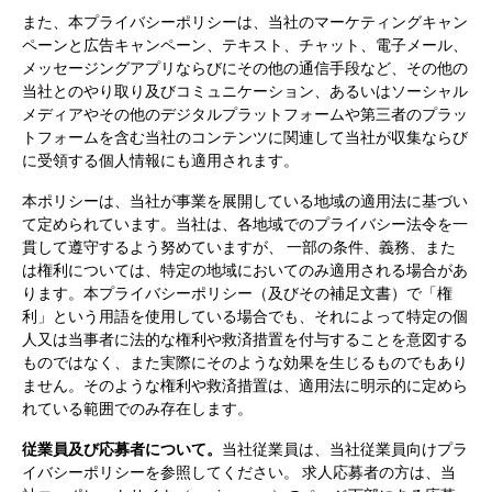
また、本プライバシーポリシーは、当社のマーケティングキャン
ペーンと広告キャンペーン、テキスト、チャット、電子メール、
メッセージングアプリならびにその他の通信手段など、その他の
当社とのやり取り及びコミュニケーション、あるいはソーシャル
メディアやその他のデジタルプラットフォームや第三者のプラッ
トフォームを含む当社のコンテンツに関連して当社が収集ならび
に受領する個人情報にも適用されます。
本ポリシーは、当社が事業を展開している地域の適用法に基づい
て定められています。当社は、各地域でのプライバシー法令を一
貫して遵守するよう努めていますが、 一部の条件、義務、また
は権利については、特定の地域においてのみ適用される場合があ
ります。本プライバシーポリシー（及びその補足文書）で「権
利」という用語を使用している場合でも、それによって特定の個
人又は当事者に法的な権利や救済措置を付与することを意図する
ものではなく、また実際にそのような効果を生じるものでもあり
ません。そのような権利や救済措置は、適用法に明示的に定めら
れている範囲でのみ存在します。
従業員及び応募者について。
当社従業員は、当社従業員向けプラ
イバシーポリシーを参照してください。 求人応募者の方は、当