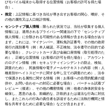
びモバイル端末から取得する位置情報（お客様の許可を得た場
合）。
推定
：上記情報に基づき当社が導き出すお客様の関心、嗜好、そ
の他の属性又は人口統計情報。
センシティブ個人情報
：限られた状況では、当社が収集する個人
情報には、適用されるプライバシー関連法の下で「センシティブ
個人情報」に分類される可能性のある情報が含まれる場合があり
ます。これには、マイナンバー、運転免許証番号、その他の政府
発行の識別番号（例：本人確認、不正検知、法令遵守の目的で必
要な場合）、クレジットカード及び金融口座情報（取引処理のた
め）、正確な位置情報（お客様の許可を得た場合）、アカウント
のログイン情報（例：セキュリティインシデントの防止、検知、
調査のため）、民族情報や電子メールやテキストの内容（例：人
種差別やヘイトスピーチに関する申し立ての調査のため）、法令
で保護される属性に関する情報（例：お客様への合理的配慮の提
供や、お問い合わせへの対応に必要な場合）、バーチャル試着プ
レビュー（後述）、その他の機密情報（例：他者の身体的安全を
確保し、悪意のある、欺瞞的な、詐欺的または違法な行為に対抗
し、またこれらの行為の責任者を訴追するために法執行機関と情
報を共有するために必要な場合）などが含まれます。