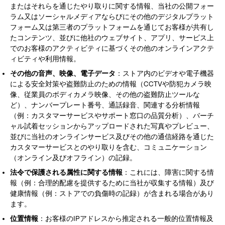
またはそれらを通じたやり取りに関する情報、当社の公開フォー
ラム又はソーシャルメディアならびにその他のデジタルプラット
フォーム又は第三者のプラットフォームを通じてお客様が共有し
たコンテンツ、並びに他社のウェブサイト、アプリ、サービス上
でのお客様のアクティビティに基づくその他のオンラインアクテ
ィビティや利用情報。
その他の音声、映像、電子データ
：ストア内のビデオや電子機器
による安全対策や盗難防止のための情報（CCTVや防犯カメラ映
像、従業員のボディカメラ映像、その他の盗難防止ツールな
ど）、ナンバープレート番号、通話録音、関連する分析情報
（例：カスタマーサービスやサポート窓口の品質分析）、バーチ
ャル試着セッションからアップロードされた写真やプレビュー、
並びに当社のオンラインサービス及びその他の通信経路を通じた
カスタマーサービスとのやり取りを含む、コミュニケーション
（オンライン及びオフライン）の記録。
法令で保護される属性に関する情報
：これには、障害に関する情
報（例：合理的配慮を提供するために当社が収集する情報）及び
健康情報（例：ストアでの負傷時の記録）が含まれる場合があり
ます。
位置情報
：お客様のIPアドレスから推定される一般的位置情報及