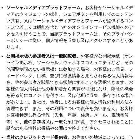
ソーシャルメディアプラットフォーム。
お客様がソーシャルメデ
ィアのウィジェットの操作、シェアボタンを利用してのコンテン
ツ共有、又はソーシャルメディアプラとフォームが提供するコン
テンツ若しくは機能を含む当社のオンラインサービス機能へのア
クセスを行うことで、当該プラットフォームは、そのプライバシ
ーポリシーに従い、個人情報を収集し又はアクセスすることがあ
ります。
公開掲示板の参加者又は一般閲覧者。
お客様が公開掲示板（オン
ライン掲示板、ソーシャル／ウェルネスコミュニティなど、その
他閲覧制限のない掲示板）に参加する場合、お客様のご意見、フ
ィードバック、目標、並びに機微情報と見なされ得る個人情報等
を、他の参加者が閲覧できる状態にすることを選択できます。お
客様の個人情報は他の参加者から閲覧が可能になり、削除の機会
を得る前にコメントを付され、又は他所に収集、保存される場合
があります。当社は、他者によるお客様の個人情報の利用方法を
管理できず、また、その利用について責任を負いません。お客様
を直接特定し得る情報（氏名、年齢、住所、メール、電話番号
等）や、他の参加者又は一般公衆に閲覧、アクセスされることに
懸念のある情報の投稿や公開はお控えください。
当社のクレジットカード提供者。
お住まいの地域によっては、当