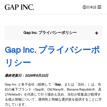
メ
メ
メ
Gap
日本語
イ
イ
イ
言
Inc.
メ
ン
ン
ン
語
ニ
ナ
コ
フ
を
ュ
ビ
ン
ッ
選
ー
択
ゲ
テ
タ
Gap Inc. プライバシーポリシー
を
す
ー
ン
ー
開
る
シ
ツ
に
モ
く
Gap Inc.
プライバシーポ
ョ
に
移
ー
ン
移
動
ダ
に
動
リシー
ル
移
ウ
動
ィ
最終更新日：
2026年6月22日
ン
ド
Gap Inc. と各子会社（総称して「
Gap
」または「当社」）は、当
ウ
社の傘下ブランド（Gap®、Old Navy®、Banana Republic®、及
が
びAhleta®）を代表して行う場合も含め、当社が収集及び処理す
開
る個人情報について、透明性と明確な選択肢を提供することに尽
き
力しています。