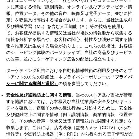
コミュニケーションなど、当社とのやり取りやコミュニケーショ
ンに関連する情報（識別情報、オンライン及びアクティビティ情
報、位置データ、その他の音声、映像又は電子データ、並びに推
定）を収集又は導出する場合があります。さらに、当社は生成AI
及び機械学習（ML）を含む人工知能（AI）等の技術を使用し
て、お客様が提供する情報又は当社が複数の情報源から収集する
情報を分析する場合や、お客様の関心、特性及び嗜好に関する情
報を推定又は生成する場合があります。これらの技術は、お客様
のショッピング体験のパーソナライズ、当社の商品及びサービス
の改善、並びにターゲティング広告の配信に役立ちます。
ターゲティング広告における自動化情報技術の利用及びそのオプ
トアウトの方法の詳細は、本プライバシーポリシーの
「プライバ
シーに関する権利と選択」
の項を参照してください。
安全性及び盗難防止に関する情報。
当社のストア及び当社が管理
する施設においては、お客様及び当社従業員の安全及びセキュリ
ティを確保し、盗難その他の違法行為に対処するために、安全性
及び盗難防止に関する情報（例：識別情報、商業的情報、位置デ
ータ、その他の音声・映像又は電子情報並びに関連する推定）を
収集します。これには、店内映像（監視カメラ（CCTV）からの
情報等）や盗難防止機器（例：RFID）から得られる電子情報が含