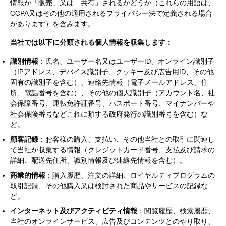
情報が「販売」又は「共有」されるかどうか（これらの用語は、
CCPA又はその他の適用されるプライバシー法で定義される場合
があります）を含みます。
当社では以下に分類される個人情報を収集します：
識別情報
：氏名、ユーザー名又はユーザーID、オンライン識別子
（IPアドレス、デバイス識別子、クッキー及び広告用ID、その他
固有の識別子を含む）、連絡先情報（電子メールアドレス、住
所、電話番号を含む）、その他の個人識別子（アカウント名、社
会保障番号、運転免許証番号、パスポート番号、マイナンバーや
社会保険番号などこれに類する政府発行の識別番号を含む）な
ど。
顧客記録
：お客様の購入、支払い、その他当社との取引に関連し
て当社が収集する情報（クレジットカード番号、支払及び請求の
詳細、配送先住所、識別情報及び連絡先情報を含む）。
商業的情報
：購入履歴、注文の詳細、ロイヤルティプログラムの
取引記録、その他購入又は検討された商品やサービスの記録な
ど。
インターネット及びアクティビティ情報
：閲覧履歴、検索履歴、
当社のオンラインサービス、広告及びコンテンツとのやり取り、