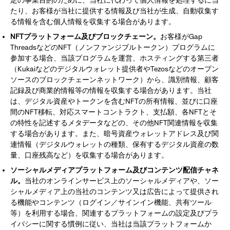
定の事業目的のために、当社に代わって個人情報を処理するに当
たり、お客様が当社に提供する情報及び当社が生成、自動収集す
る情報を含む個人情報を収集する場合があります。
NFT
プラットフォーム及びブロックチェーン。
お客様がGap
ThreadsなどのNFT（ノンファンジブルトークン）プログラムに
参加する場合、当該プログラムを運営、ホスティングする第三者
（Kukaiなどのデジタルウォレット提供者やTezosなどのオープン
ソースのブロックチェーンネットワーク）から、識別情報、顧客
記録及び商業的情報等の情報を収集する場合があります。当社
は、デジタル資産やトークンを含むNFTの所有情報、並びに口座
間のNFT移転、対応スマートコントラクト、支払額、各NFTとそ
の特性を記述するメタデータなどの、その他NFT関連情報を収集
する場合があります。また、暗号資産ウォレットアドレス及び関
連情報（デジタルウォレットの種類、保有するデジタル資産の数
量、口座残高など）を収集する場合があります。
ソーシャルメディアプラットフォーム及びコンテンツ配信チャネ
ル。
当社のオンラインサービス上のソーシャルメディアや、ソー
シャルメディア上の当社のコンテンツ又は広告によって提供され
る機能やコンテンツ（ログイン／サインイン機能、共有ツール
等）を利用する場合、関連するプラットフォームの設定及びプラ
イバシーに関する慣例に従い、当社は当該プラットフォームか