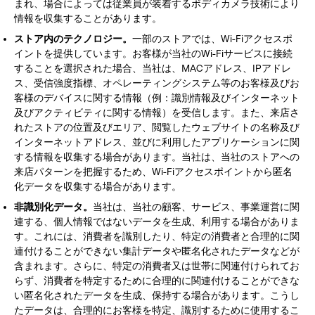
まれ、場合によっては従業員が装着するボディカメラ技術により
情報を収集することがあります。
ストア内のテクノロジー。
一部のストアでは、Wi-Fiアクセスポ
イントを提供しています。お客様が当社のWi-Fiサービスに接続
することを選択された場合、当社は、MACアドレス、IPアドレ
ス、受信強度指標、オペレーティングシステム等のお客様及びお
客様のデバイスに関する情報（例：識別情報及びインターネット
及びアクティビティに関する情報）を受信します。また、来店さ
れたストアの位置及びエリア、閲覧したウェブサイトの名称及び
インターネットアドレス、並びに利用したアプリケーションに関
する情報を収集する場合があります。当社は、当社のストアへの
来店パターンを把握するため、Wi-Fiアクセスポイントから匿名
化データを収集する場合があります。
非識別化データ。
当社は、当社の顧客、サービス、事業運営に関
連する、個人情報ではないデータを生成、利用する場合がありま
す。これには、消費者を識別したり、特定の消費者と合理的に関
連付けることができない集計データや匿名化されたデータなどが
含まれます。さらに、特定の消費者又は世帯に関連付けられてお
らず、消費者を特定するために合理的に関連付けることができな
い匿名化されたデータを生成、保持する場合があります。こうし
たデータは、合理的にお客様を特定、識別するために使用するこ