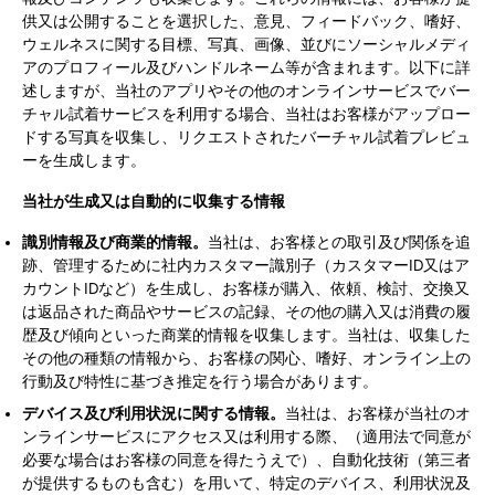
供又は公開することを選択した、意見、フィードバック、嗜好、
ウェルネスに関する目標、写真、画像、並びにソーシャルメディ
アのプロフィール及びハンドルネーム等が含まれます。以下に詳
述しますが、当社のアプリやその他のオンラインサービスでバー
チャル試着サービスを利用する場合、当社はお客様がアップロー
ドする写真を収集し、リクエストされたバーチャル試着プレビュ
ーを生成します。
当社が生成又は自動的に収集する情報
識別情報及び商業的情報。
当社は、お客様との取引及び関係を追
跡、管理するために社内カスタマー識別子（カスタマーID又はア
カウントIDなど）を生成し、お客様が購入、依頼、検討、交換又
は返品された商品やサービスの記録、その他の購入又は消費の履
歴及び傾向といった商業的情報を収集します。当社は、収集した
その他の種類の情報から、お客様の関心、嗜好、オンライン上の
行動及び特性に基づき推定を行う場合があります。
デバイス及び利用状況に関する情報。
当社は、お客様が当社のオ
ンラインサービスにアクセス又は利用する際、（適用法で同意が
必要な場合はお客様の同意を得たうえで）、自動化技術（第三者
が提供するものも含む）を用いて、特定のデバイス、利用状況及