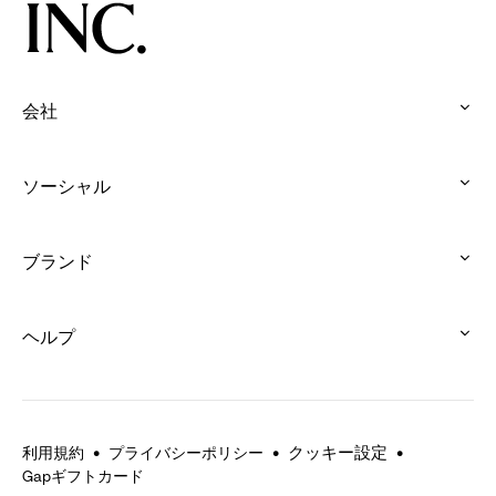
会社
:
click
ソーシャル
to
:
expand
click
ブランド
to
:
expand
click
ヘルプ
to
:
expand
click
to
expand
クッキー設定
利用規約
プライバシーポリシー
Gapギフトカード