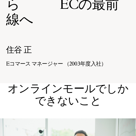
ら ECの最前
ま
す
線へ
住谷 正
Eコマース マネージャー （2003年度入社）
オンラインモールでしか
できないこと