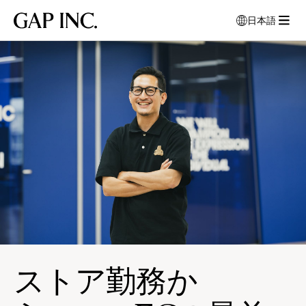
メ
メ
メ
Gap
日本語
イ
イ
イ
言
Inc.
メ
ン
ン
ン
語
ニ
ナ
コ
フ
を
ュ
ビ
ン
ッ
選
ー
択
ゲ
テ
タ
を
す
ー
ン
ー
開
る
シ
ツ
に
モ
く
ョ
に
移
ー
ン
移
動
ダ
に
動
ル
移
ウ
動
ィ
ン
ド
ウ
が
ストア勤務か
開
き