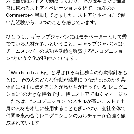
入社当初はストアで勤務しており、その後本社で店舗運
営に携わるストアオペレーションを経て、現在のe-
Commerceへ異動してきました。ストアと本社両方で働
いた経験から、2つのことを感じています。
ひとつ
は、ギャップジャパンにはモチベーターとして秀
でている人材が多いということ。ギャップジャパンには
チームメンバーの成功や功績を称賛する“レコグニショ
ン”という文化が根付いています。
「Words to Live By」と呼ばれる当社独自の行動指針をも
とに、その人のどんな行動が結果につながったのかを具
体的に相手に伝えることが私たちが行っている“レコグニ
ション”の大きな特徴です。特にストアで働くマネージャ
ーたちは、“レコグニション”のスキルが高い。ストア出
身の人材を本社に登用することも多いので、会社全体で
仲間を褒め合うレコグニションのカルチャーが色濃く醸
成されています。