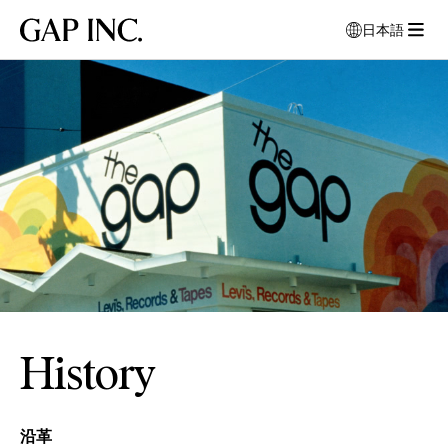
メ
メ
メ
Gap
日本語
イ
イ
イ
言
Inc.
メ
ン
ン
ン
語
1969
ニ
ナ
コ
フ
を
年
ュ
ビ
ン
ッ
選
頃
ー
択
ゲ
テ
タ
の
を
す
ー
ン
ー
Gap
開
る
シ
ツ
に
オ
モ
く
ョ
に
移
ー
ー
ン
移
動
シ
ダ
に
動
ル
ャ
移
ウ
ン
動
ィ
ア
ン
ベ
ド
ニ
History
ウ
ュ
が
ー
開
店
沿革
き