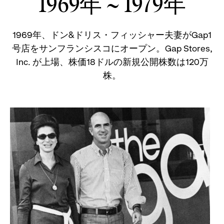
1969年 ~ 1979年
ッ
1969年、ドン&ドリス・フィッシャー夫妻がGap1
プ
号店をサンフランシスコにオープン。Gap Stores,
Inc. が上場、株価18ドルの新規公開株数は120万
ダ
株。
ウ
ン
メ
ニ
ュ
ー。