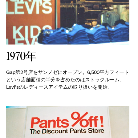
ョ
ン
を
1970年
表
示。
Gap第2号店をサンノゼにオープン。6,500平方フィート
という店舗面積の半分を占めたのはストックルーム。
Levi'sのレディースアイテムの取り扱いを開始。