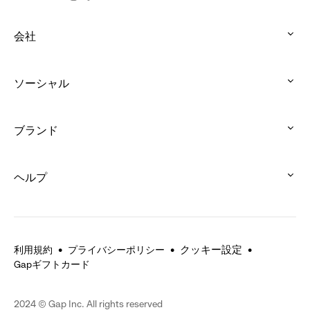
会社
:
click
ソーシャル
to
:
expand
click
ブランド
to
:
expand
click
ヘルプ
to
:
expand
click
to
expand
クッキー設定
利用規約
プライバシーポリシー
Gapギフトカード
2024 © Gap Inc. All rights reserved