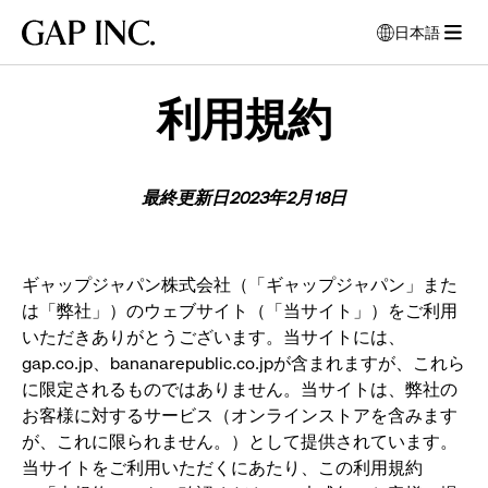
メ
メ
メ
Gap
日本語
イ
イ
イ
言
Inc.
メ
ン
ン
ン
語
ニ
ナ
コ
フ
を
ュ
利用規約
ビ
ン
ッ
選
ー
択
ゲ
テ
タ
を
す
ー
ン
ー
開
る
シ
ツ
に
最終更新日
2023
年2
月18
日
モ
く
ョ
に
移
ー
ン
移
動
ダ
に
動
ル
ギャップジャパン株式会社（「ギャップジャパン」また
移
ウ
は「弊社」）のウェブサイト（「当サイト」）をご利用
動
ィ
いただきありがとうございます。当サイトには、
ン
gap.co.jp、bananarepublic.co.jpが含まれますが、これら
ド
に限定されるものではありません。当サイトは、弊社の
ウ
お客様に対するサービス（オンラインストアを含みます
が
が、これに限られません。）として提供されています。
開
当サイトをご利用いただくにあたり、この利用規約
き