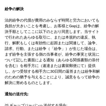
紛争の解決
法的紛争の代償が費用のみならず時間と労力においても
負担が大きいことを考慮し、お客様とGapは、紛争の解
決手順としてここに以下のとおり同意します。当サイト
で行われたあらゆる取引に、または本規約の違反、執
行、解釈もしくは有効性に起因または関連して、論争、
請求、行動、または紛争（「紛争」）が生じた場合は、
まず紛争を主張する側の当事者が、紛争の事実と状況に
ついて記した書面による通知（あらゆる関係書類の添付
を含む）を相手方に（速達または書留郵便にて）提供
し、かつ受領する相手方に30日間の返答または紛争和解
のための猶予を与えることにより、誠意をもって紛争の
解決に努めるものとします。
通知の送付先
:
(1) ギャップジャパンへ送付する場合: