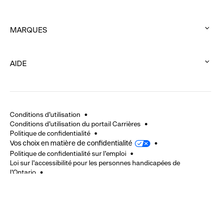
:
expand
click
MARQUES
to
:
expand
click
AIDE
to
:
expand
click
to
expand
Conditions d'utilisation
Conditions d'utilisation du portail Carrières
Politique de confidentialité
Vos choix en matière de confidentialité
Politique de confidentialité sur l'emploi
Loi sur l’accessibilité pour les personnes handicapées de
l’Ontario
La Loi sur l'accessibilité pour les Manitobains
Politique de cautionnement
2024 © Gap Inc. Tous droits réservés