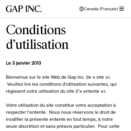
Passer
Passer
Passer
Gap
Canada (Français)
au
au
au
ouvre
Inc.
ouvrir
menu
contenu
bas
une
le
de
principal
de
fenêtre
Conditions
menu
navigation
page
modale
pour
principal
de
d’utilisation
choisir
l'écran
la
principal
langue
Le 3 janvier 2013
Bienvenue sur le site Web de Gap Inc. (le « site »).
Veuillez lire les conditions d’utilisation suivantes, qui
régissent votre utilisation du site (l’« entente »).
Votre utilisation du site constitue votre acceptation à
respecter l’entente. Nous nous réservons le droit de
modifier la présente entente en tout temps, à notre
seule discrétion et sans préavis particulier. Pour cette