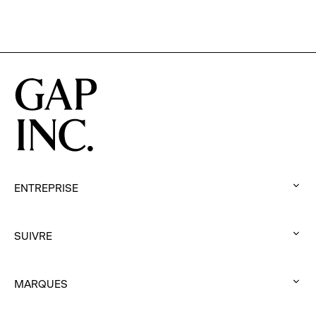
ENTREPRISE
:
click
SUIVRE
to
:
expand
click
MARQUES
to
:
expand