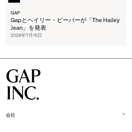
ア
文
の
月
ー
を
タ
GAP
16
カ
読
イ
Gapとヘイリー・ビーバーが「The Hailey
日
イ
む
ト
Jean」を発表
(日)
ブ
Gap、
ル
の
2026年7月15日
ロ
子
の
期
ゴ
ど
ペ
間
か
も
ー
限
ら
た
ジ
定
着
ち
全
で
想
の
文
「BANANA
を
オ
を
WEEK」
得
リ
読
イ
た
ジ
む
ベ
ス
ナ
Gap
ン
ウ
リ
と
ト
ェ
テ
会社
ヘ
を
ッ
ィ
:
イ
全
ト
を
click
リ