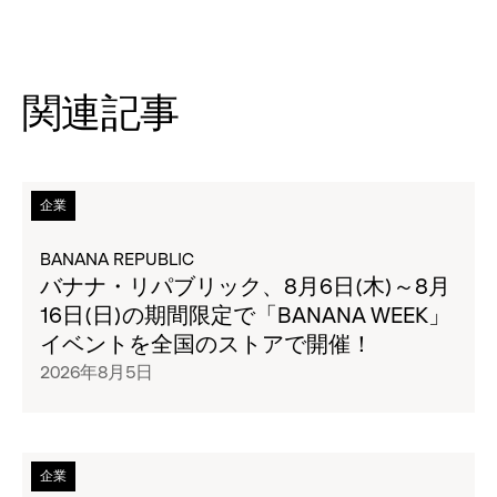
関連記事
次
企業
の
タ
BANANA REPUBLIC
イ
バナナ・リパブリック、8月6日(木)～8月
ト
16日(日)の期間限定で「BANANA WEEK」
ル
イベントを全国のストアで開催！
の
2026年8月5日
ペ
ー
ジ
全
次
企業
文
の