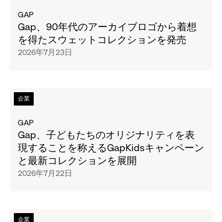
を
タ
GAP
読
イ
Gap、90年代のアーカイブロゴから着想
む
ト
を得たスウェットコレクションを発売
バ
ル
2026年7月23日
ナ
の
ナ・
ペ
リ
ー
パ
ジ
次
企業
ブ
全
の
リ
文
タ
GAP
ッ
を
イ
Gap、子どもたちのオリジナリティを表
ク、
読
ト
現することを称えるGapKidsキャンペーン
8
む
ル
と最新コレクションを展開
月
Gap、
の
2026年7月22日
6
90
ペ
日
年
ー
(木)
代
ジ
～
の
全
次
企業
8