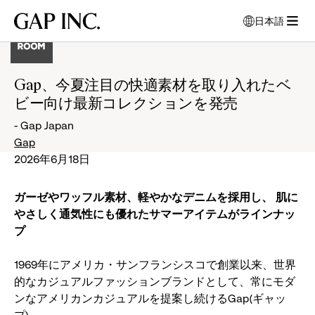
メ
メ
メ
Gap
日本語
イ
イ
イ
言
Inc.
メ
ン
ン
ン
語
ニ
ナ
コ
フ
を
ュ
ビ
ン
ッ
選
Gap、今夏注目の快適素材を取り入れたベ
ー
択
ゲ
テ
タ
ビー向け最新コレクションを発売
を
す
ー
ン
ー
開
る
シ
ツ
に
- Gap Japan
モ
く
ョ
に
移
Gap
ー
ン
移
動
2026年6月18日
ダ
に
動
ル
移
ガーゼやワッフル素材、軽やかなデニムを採用し、 肌に
ウ
動
ィ
やさしく通気性にも優れたサマーアイテムがラインナッ
ン
プ
ド
ウ
1969年にアメリカ・サンフランシスコで創業以来、世界
が
的なカジュアルファッションブランドとして、常にモダ
開
ンなアメリカンカジュアルを提案し続けるGap(ギャッ
き