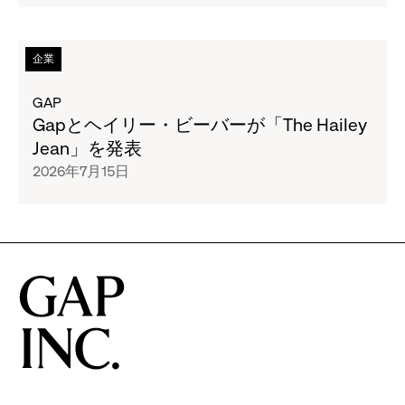
年
ー
(木)
代
ジ
～
の
全
次
企業
8
ア
文
の
月
ー
を
タ
GAP
16
カ
読
イ
Gapとヘイリー・ビーバーが「The Hailey
日
イ
む
ト
Jean」を発表
(日)
ブ
Gap、
ル
の
2026年7月15日
ロ
子
の
期
ゴ
ど
ペ
間
か
も
ー
限
ら
た
ジ
定
着
ち
全
で
想
の
文
「BANANA
を
オ
を
WEEK」
得
リ
読
イ
た
ジ
む
ベ
ス
ナ
Gap
ン
ウ
リ
と