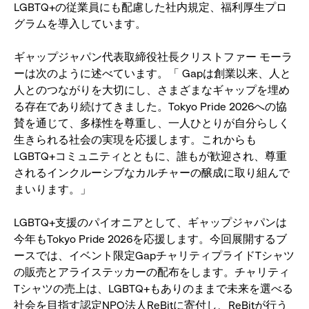
LGBTQ+の従業員にも配慮した社内規定、福利厚生プロ
グラムを導入しています。
ギャップジャパン代表取締役社長クリストファー モーラ
ーは次のように述べています。「 Gapは創業以来、人と
人とのつながりを大切にし、さまざまなギャップを埋め
る存在であり続けてきました。Tokyo Pride 2026への協
賛を通じて、多様性を尊重し、一人ひとりが自分らしく
生きられる社会の実現を応援します。これからも
LGBTQ+コミュニティとともに、誰もが歓迎され、尊重
されるインクルーシブなカルチャーの醸成に取り組んで
まいります。」
LGBTQ+支援のパイオニアとして、ギャップジャパンは
今年もTokyo Pride 2026を応援します。今回展開するブ
ースでは、イベント限定GapチャリティプライドTシャツ
の販売とアライステッカーの配布をします。チャリティ
Tシャツの売上は、LGBTQ+もありのままで未来を選べる
社会を目指す認定NPO法人ReBitに寄付し、ReBitが行う