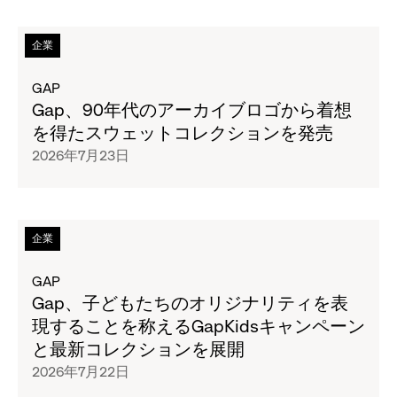
ジ
全
次
企業
文
の
を
タ
GAP
読
イ
Gap、90年代のアーカイブロゴから着想
む
ト
を得たスウェットコレクションを発売
バ
ル
2026年7月23日
ナ
の
ナ・
ペ
リ
ー
パ
ジ
次
企業
ブ
全
の
リ
文
タ
GAP
ッ
を
イ
Gap、子どもたちのオリジナリティを表
ク、
読
ト
現することを称えるGapKidsキャンペーン
8
む
ル
と最新コレクションを展開
月
Gap、
の
2026年7月22日
6
90
ペ
日