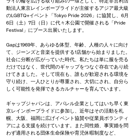
ライの輪を広げる取り組みの一環として、特定非営利活
ま
動法人東京レインボープライドが主催するアジア最大級
す
のLGBTQ+イベント「Tokyo Pride 2026」に協賛し、6月
6日（土）7日（日）に代々木公園で開催される「Pride
Festival」にブース出展いたします。
Gapは1969年、あらゆる体型、年齢、人種の人々に向け
て、ジーンズと音楽を提供する1店舗から始まりました。
社会に分断が広がっていた時代、私たちは単に服を売る
だけではなく、世代間のギャップをつなぐ存在であり続
けてきました。そして現在も、誰もが歓迎される環境を
守り続け、一人ひとりが尊重され、大切にされ、自分ら
しく可能性を発揮できるカルチャーを育んでいます。
ギャップジャパンは、アパレル企業としてはいち早く東
京レインボープライドに参加し、近年はその活動を札
幌、大阪、福岡に広げイベント協賛や従業員ボランティ
アによる支援を続けています。また同性婚、事実婚を問
わず適用される団体生命保険や育児休暇制度など、