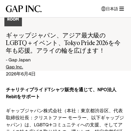
メ
メ
メ
Gap
日本語
イ
イ
イ
言
Inc.
メ
ン
ン
ン
語
ニ
ナ
コ
フ
を
ュ
ビ
ン
ッ
選
ギャップジャパン、アジア最大級の
ー
択
ゲ
テ
タ
LGBTQ＋イベント、Tokyo Pride 2026を今
を
す
ー
ン
ー
開
る
年も応援。アライの輪を広げます！
シ
ツ
に
モ
く
ョ
に
移
- Gap Japan
ー
ン
移
動
Gap Inc.
ダ
に
動
2026年6月4日
ル
移
ウ
動
ィ
チャリティプライドTシャツ販売を通じて、NPO法人
ン
Rebitをサポート
ド
ウ
ギャップジャパン株式会社（本社：東京都渋谷区、代表
が
取締役社長：クリストファー モーラー、以下ギャップジ
開
ャパン）は、LGBTQ＋コミュニティへの支援、そしてア
き