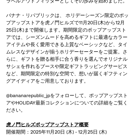
ラベルアウトフィッターとしてその歩みを始めました。
ま
す
バナナ・リパブリックは、 ホリデーシーズン限定のポッ
プアップストアを虎ノ門ヒルズで11月20日(木)から12月
25日(木)まで開催します。期間限定のポップアップスト
アでは、シーズンムードを高めるギフトに最適なカラー
アイテムや長く愛用できる上質なベーシックなど、タイ
ムレスなデザインが揃うホリデーセーターをご提案。さ
らに、ギフトを贈る相手に合う香りを選んでオリジナル
サシェを作れるブースや限定ギフトラッピングサービス
など、期間限定の特別な空間で、想いが届くギフティン
グアイディアをご用意しております。
@bananarepublic_jpをフォローして、ポップアップスト
アやHOLIDAY最新コレクションについての詳細をご覧く
ださい。
虎ノ門ヒルズポップアップストア概要
開催期間：2025年11月20日 (木) - 12月25日 (木)