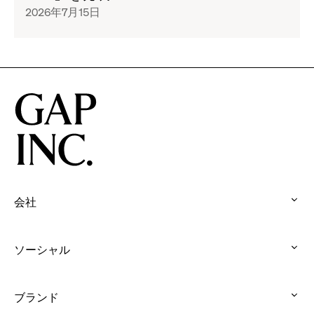
ル
の
2026年7月15日
ロ
子
の
期
ゴ
ど
ペ
間
か
も
ー
限
ら
た
ジ
定
着
ち
全
で
想
の
文
「BANANA
を
オ
を
WEEK」
得
リ
読
イ
た
ジ
む
ベ
ス
ナ
Gap
ン
ウ
リ
と
ト
ェ
テ
会社
ヘ
を
ッ
ィ
:
イ
全
ト
を
click
リ
国
コ
ソーシャル
表
to
ー・
の
:
レ
現
expand
ビ
ス
click
ク
す
ー
ト
ブランド
to
シ
る
バ
: