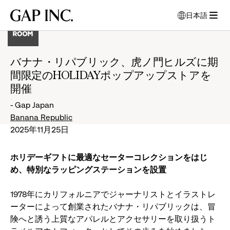
メ
メ
メ
Gap
日本語
イ
イ
イ
言
Inc.
メ
ン
ン
ン
語
ニ
ナ
コ
フ
を
ュ
ビ
ン
ッ
選
バナナ・リパブリック、虎ノ門ヒルズに期
ー
択
ゲ
テ
タ
間限定のHOLIDAYポップアップストアを
を
す
ー
ン
ー
開
る
開催
シ
ツ
に
モ
く
ョ
に
移
- Gap Japan
ー
ン
移
動
Banana Republic
ダ
に
動
2025年11月25日
ル
移
ウ
動
ィ
ホリデーギフトに最適なセーターコレクションをはじ
ン
め、特別なラッピングステーションを設置
ド
ウ
1978年にカリフォルニアでジャーナリストとイラストレ
が
ーターによって創業されたバナナ・リパブリックは、冒
開
険へと誘う上質なアパレルとアクセサリーを取り扱うト
き