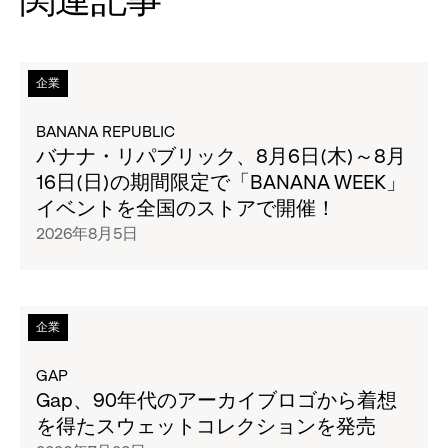
関連記事
次
企業
の
タ
BANANA REPUBLIC
イ
バナナ・リパブリック、8月6日(木)～8月
ト
16日(日)の期間限定で「BANANA WEEK」
ル
イベントを全国のストアで開催！
の
2026年8月5日
ペ
ー
ジ
全
次
企業
文
の
を
タ
GAP
読
イ
Gap、90年代のアーカイブロゴから着想
む
ト
を得たスウェットコレクションを発売
バ
ル