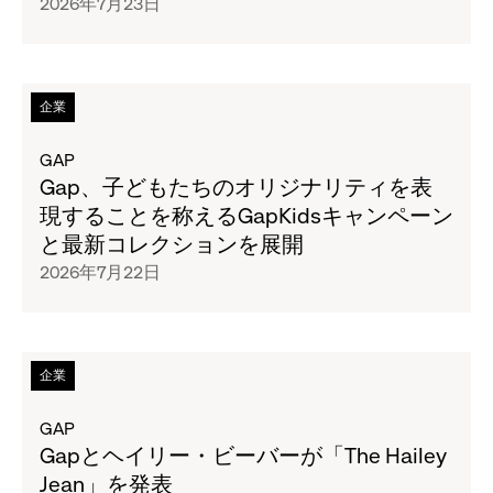
2026年7月23日
ナ
の
ナ・
ペ
リ
ー
パ
ジ
次
企業
ブ
全
の
リ
文
タ
GAP
ッ
を
イ
Gap、子どもたちのオリジナリティを表
ク、
読
ト
現することを称えるGapKidsキャンペーン
8
む
ル
と最新コレクションを展開
月
Gap、
の
2026年7月22日
6
90
ペ
日
年
ー
(木)
代
ジ
～
の
全
次
企業
8
ア
文
の
月
ー
を
タ
GAP
16
カ
読
イ
Gapとヘイリー・ビーバーが「The Hailey
日
イ
む
ト
Jean」を発表
(日)
ブ
Gap、