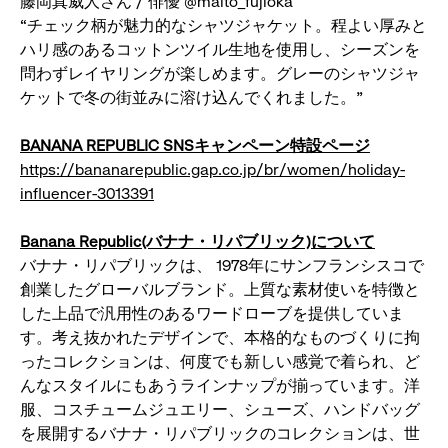
藤岡真威人さん / 俳優 @maito_fujioka
“チェック柄が魅力的なシャツジャケット。程よい厚みと
ハリ感のあるコットンツイル生地を使用し、シーズンを
問わずレイヤリングが楽しめます。グレーのシャツジャ
ケットで冬の街並みに溶け込んでくれました。”
BANANA REPUBLIC SNSキャンペーン特設ページ
https://bananarepublic.gap.co.jp/br/women/holiday-
influencer-3013391
Banana Republic(バナナ・リパブリック)について
バナナ・リパブリックは、 1978年にサンフランシスコで
創業したグローバルブランド。上質な素材使いを特徴と
した上品で汎⽤性のあるワードローブを提供していま
す。考え抜かれたデザインで、本格的なものづくりに拘
ったコレクションは、何度でも新しい感覚で着られ、ど
んなスタイルにもあうラインナップが揃っています。洋
服、コスチュームジュエリー、シューズ、ハンドバッグ
を展開するバナナ・リパブリックのコレクションは、世