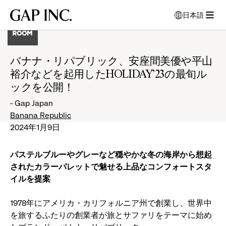
メ
メ
メ
Gap
日本語
イ
イ
イ
言
Inc.
メ
ン
ン
ン
語
ニ
ナ
コ
フ
を
ュ
ビ
ン
ッ
選
バナナ・リパブリック、安座間美優や平山
ー
択
ゲ
テ
タ
裕介などを起用したHOLIDAY’23の最旬ル
を
す
ー
ン
ー
開
る
ックを公開！
シ
ツ
に
モ
く
ョ
に
移
- Gap Japan
ー
ン
移
動
Banana Republic
ダ
に
動
2024年1月9日
ル
移
ウ
動
ィ
パステルブルーやグレーなど穏やかな冬の海岸から想起
ン
されたカラーパレットで魅せる上品なコンフォートスタ
ド
イルを提案
ウ
が
1978年にアメリカ・カリフォルニア州で創業し、世界中
開
を旅するふたりの創業者が旅とサファリをテーマに始め
き