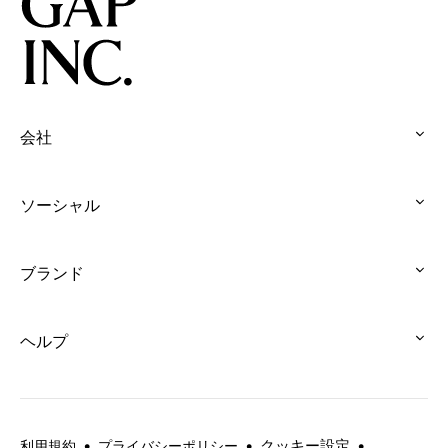
「BANANA
を
オ
を
WEEK」
得
リ
読
イ
た
ジ
む
ベ
ス
ナ
Gap
ン
ウ
リ
と
ト
ェ
テ
会社
ヘ
を
ッ
ィ
:
イ
全
ト
を
click
リ
国
コ
ソーシャル
表
to
ー・
の
:
レ
現
expand
ビ
ス
click
ク
す
ー
ト
ブランド
to
シ
る
バ
:
ア
expand
ョ
こ
ー
click
で
ン
と
が
ヘルプ
to
開
を
を
「The
:
expand
催！
発
称
Hailey
click
売
え
Jean」
to
る
を
expand
クッキー設定
GapKids
利用規約
プライバシーポリシー