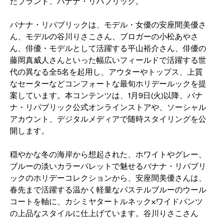
たブランド、バナナ・リパブリック。
ま
す
バナナ・リパブリックは、モデル・女優の安座間美優さ
ん、モデルの谷川りさこさん、ブロガーの小松あやさ
ん、俳優・モデルとして活躍する平山裕介さん、俳優の
藤岡真威人さんといった幅広いフィールドで活躍する世
代の異なる全5名を起用し、アウターやトップス、上質
なセーターなどコンフォートな最旬ホリデールックを提
案しています。本コンテンツは、1月9日(火)以降、バナ
ナ・リパブリック公式オンラインストアや、ソーシャル
アカウント、デジタルメディアで随時スタイリングを公
開します。
穏やかな冬の海岸から想起された、ホワイトやグレー、
ブルーの淡いカラーパレットで魅せるバナナ・リパブリ
ックのホリデーコレクションから、安座間美優さんは、
春先まで活躍する温かく軽量なパステルブルーのウール
コートを軸に、カシミヤタートルネック×ワイドパンツ
の上品なスタイルに仕上げています。谷川りさこさん