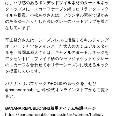
は、ハリ感のあるボンデッドツイル素材のタートルネッ
クトップスに、スカーフケープを纏ったリラックススタ
イルを提案。小松あやさんは、フランネル素材で温かみ
のあるゆったりとした淡いグレーのセットアップを着こ
なしています。
平山裕介さんは、シーズンレスに活躍するキルティング
オーバーシャツをメインとした大人のカジュアルスタイ
ルを、藤岡真威人さんは、キャメルのタートルネックを
アクセントに、プレイド柄のシャツジャケットやグレー
のスカーフを合わせてホリデーシーズンに映えるルック
を提案しています。
バナナ・リパブリックのHOLIDAYルックを、ぜひ
@bananarepublic_jpや公式オンラインストアからご覧下
さい。
BANANA REPUBLIC SNS着用アイテム特設ページ
https://bananarepublic.gap.co.jp/br/women/holiday-