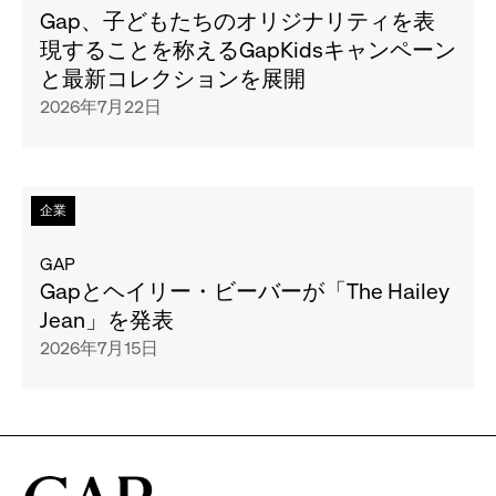
ッ
を
イ
Gap、子どもたちのオリジナリティを表
ク、
読
ト
現することを称えるGapKidsキャンペーン
8
む
ル
と最新コレクションを展開
月
Gap、
の
2026年7月22日
6
90
ペ
日
年
ー
(木)
代
ジ
～
の
全
次
企業
8
ア
文
の
月
ー
を
タ
GAP
16
カ
読
イ
Gapとヘイリー・ビーバーが「The Hailey
日
イ
む
ト
Jean」を発表
(日)
ブ
Gap、
ル
の
2026年7月15日
ロ
子
の
期
ゴ
ど
ペ
間
か
も
ー
限
ら
た
ジ
定
着
ち
全
で
想
の
文