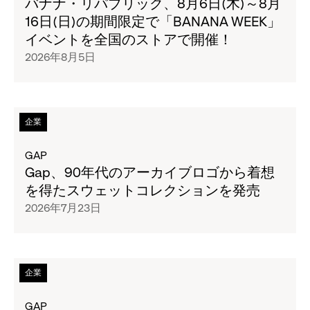
バナナ・リパブリック、8月6日(木)～8月
ト
16日(日)の期間限定で「BANANA WEEK」
ル
イベントを全国のストアで開催！
の
2026年8月5日
ペ
ー
ジ
全
次
企業
文
の
を
タ
GAP
読
イ
Gap、90年代のアーカイブロゴから着想
む
ト
を得たスウェットコレクションを発売
バ
ル
2026年7月23日
ナ
の
ナ・
ペ
リ
ー
パ
ジ
次
企業
ブ
全
の
リ
文
タ
GAP