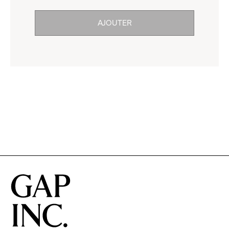
click
reveal
AJOUTER
to
options.
reveal
options.