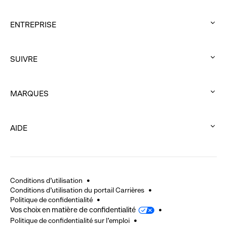
ENTREPRISE
:
click
SUIVRE
to
:
expand
click
MARQUES
to
:
expand
click
AIDE
to
:
expand
click
to
expand
Conditions d'utilisation
Conditions d'utilisation du portail Carrières
Politique de confidentialité
Vos choix en matière de confidentialité
Politique de confidentialité sur l'emploi