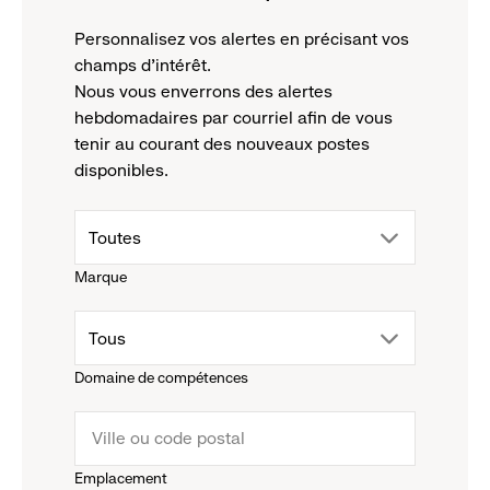
Personnalisez vos alertes en précisant vos
champs d'intérêt.
Nous vous enverrons des alertes
hebdomadaires par courriel afin de vous
tenir au courant des nouveaux postes
disponibles.
drop
Toutes
Marque
down
drop
Tous
menu.
Domaine de compétences
down
click
menu.
to
Emplacement