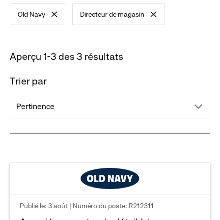
Old Navy
Directeur de magasin
-
-
remove
remove
filter
filter
Aperçu 1-3 des 3 résultats
Trier par
drop
Pertinence
down
menu.
click
to
Publié le: 3 août | Numéro du poste: R212311