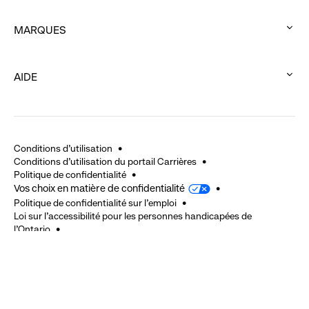
expand
click
MARQUES
to
:
expand
click
AIDE
to
:
expand
click
to
expand
Conditions d'utilisation
Conditions d'utilisation du portail Carrières
Politique de confidentialité
Vos choix en matière de confidentialité
Politique de confidentialité sur l'emploi
Loi sur l’accessibilité pour les personnes handicapées de
l’Ontario
La Loi sur l'accessibilité pour les Manitobains
Politique de cautionnement
2024 © Gap Inc. Tous droits réservés