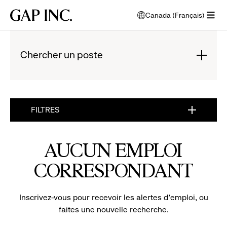
Passer
Passer
Passer
Gap
Canada (Français)
au
au
au
ouvre
Inc.
ouvrir
menu
contenu
bas
une
le
de
principal
de
fenêtre
menu
navigation
page
Chercher un poste
modale
pour
principal
de
:
choisir
l'écran
cliquez
la
principal
pour
langue
élargir
FILTRES
:
CLIQUEZ
POUR
AUCUN EMPLOI
ÉLARGIR
CORRESPONDANT
Inscrivez-vous pour recevoir les alertes d'emploi, ou
faites une nouvelle recherche.