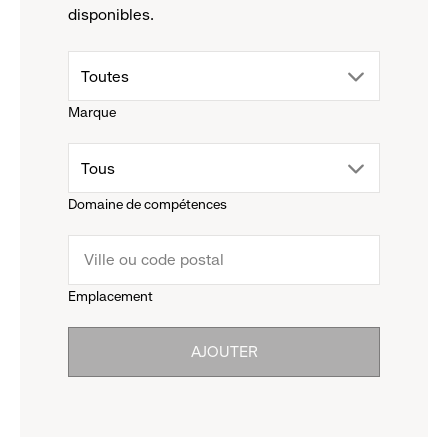
disponibles.
drop
Toutes
Marque
down
drop
Tous
menu.
Domaine de compétences
down
click
menu.
to
Emplacement
click
reveal
AJOUTER
to
options.
reveal