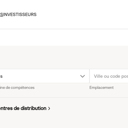
ES
INVESTISSEURS
p
us
ne de compétences
Emplacement
wn
nu.
ntres de distribution
k