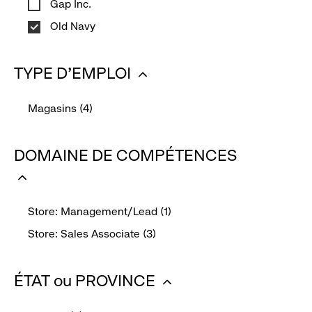
Gap Inc.
Old Navy
TYPE D'EMPLOI
:
Magasins (4)
cliquez
-
pour
click
DOMAINE DE COMPÉTENCES
réduire
to
:
select
this
cliquez
filter
Store: Management/Lead (1)
pour
-
Store: Sales Associate (3)
réduire
click
-
to
click
ÉTAT ou PROVINCE
select
to
this
:
select
filter