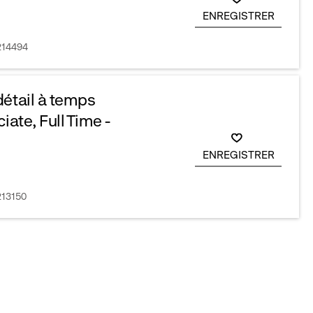
ENREGISTRER
R214494
détail à temps
iate, Full Time -
ENREGISTRER
213150