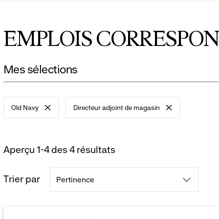
eal
EMPLOIS CORRESPO
ions.
Mes sélections
Old Navy
Directeur adjoint de magasin
-
-
remove
remove
filter
filter
Aperçu 1-4 des 4 résultats
Trier par
drop
Pertinence
down