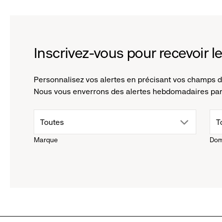
this
select
filter
this
filter
Inscrivez-vous pour recevoir l
Personnalisez vos alertes en précisant vos champs d'
Nous vous enverrons des alertes hebdomadaires par c
drop
d
Toutes
T
Marque
Dom
down
d
menu.
m
click
cl
to
t