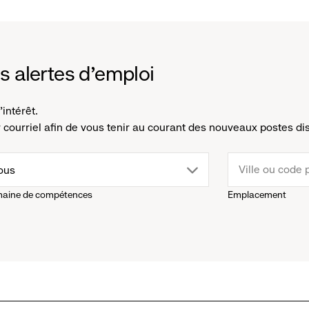
es alertes d'emploi
intérêt.
ourriel afin de vous tenir au courant des nouveaux postes di
rop
ous
aine de compétences
Emplacement
own
enu.
ick
o