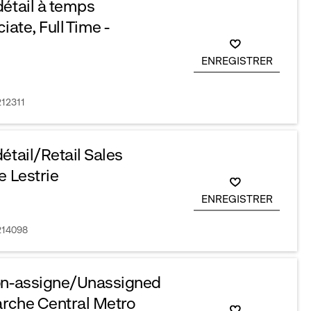
détail à temps
iate, Full Time -
ENREGISTRER
212311
étail/Retail Sales
e Lestrie
ENREGISTRER
R214098
Non-assigne/Unassigned
rche Central Metro