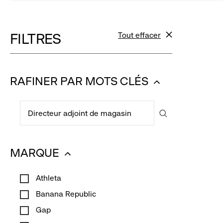
to
to
reveal
rev
FILTRES
Tout effacer
filtres
options.
opt
RAFINER PAR MOTS CLÉS
:
Chercher
cliquez
un
pour
Chercher
poste
un
réduire
poste
MARQUE
:
Athleta
cliquez
Banana Republic
pour
réduire
Gap