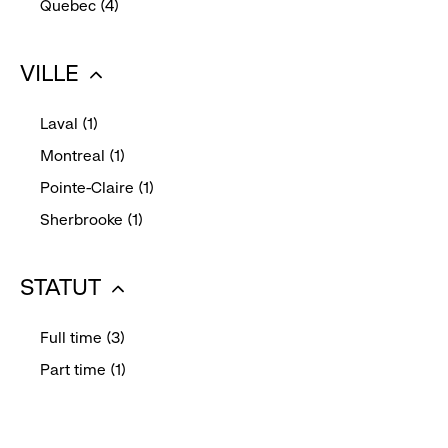
Quebec (4)
this
cliquez
-
filter
pour
click
VILLE
réduire
to
:
select
Laval (1)
this
cliquez
-
filter
Montreal (1)
pour
click
-
réduire
Pointe-Claire (1)
to
click
-
select
Sherbrooke (1)
to
click
this
-
select
to
filter
click
this
STATUT
select
to
filter
this
:
select
filter
Full time (3)
this
cliquez
-
filter
Part time (1)
pour
click
-
réduire
to
click
select
to