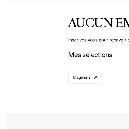
to
to
reveal
rev
AUCUN E
options.
opt
Inscrivez-vous pour recevoir 
Mes sélections
Magasins
-
remove
filter