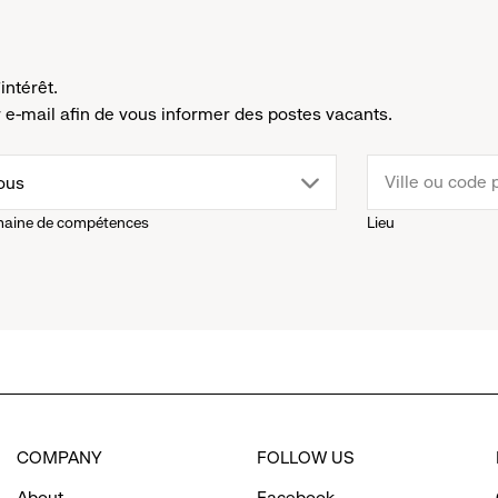
intérêt.
e-mail afin de vous informer des postes vacants.
rop
ous
aine de compétences
Lieu
own
enu.
ick
o
COMPANY
FOLLOW US
eveal
About
Facebook