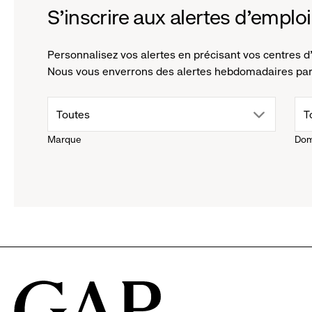
S'inscrire aux alertes d'emploi
Personnalisez vos alertes en précisant vos centres d'
Nous vous enverrons des alertes hebdomadaires par 
drop
d
Toutes
T
Marque
Dom
down
d
menu.
m
click
cl
to
t
reveal
r