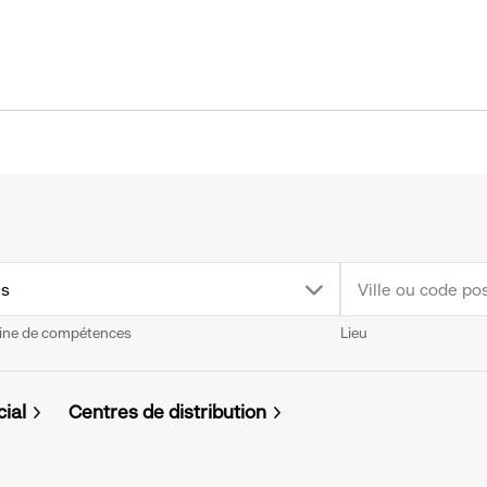
p
us
ne de compétences
Lieu
wn
nu.
cial
Centres de distribution
k