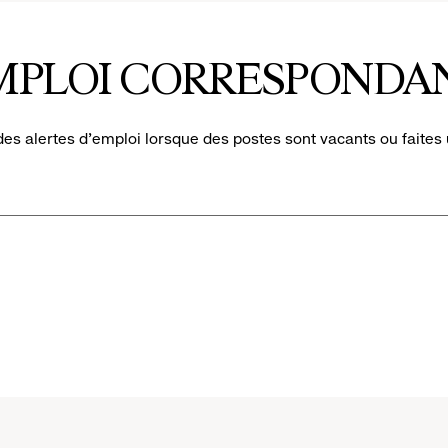
eal
MPLOI CORRESPONDA
ions.
des alertes d'emploi lorsque des postes sont vacants ou faites