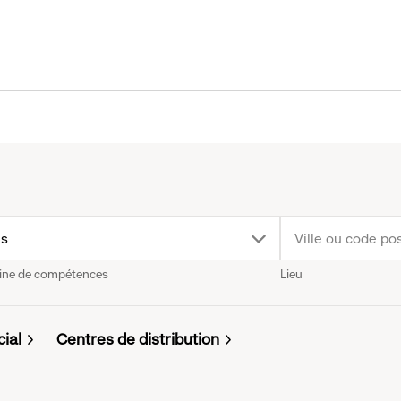
p
us
ne de compétences
Lieu
wn
nu.
cial
Centres de distribution
k