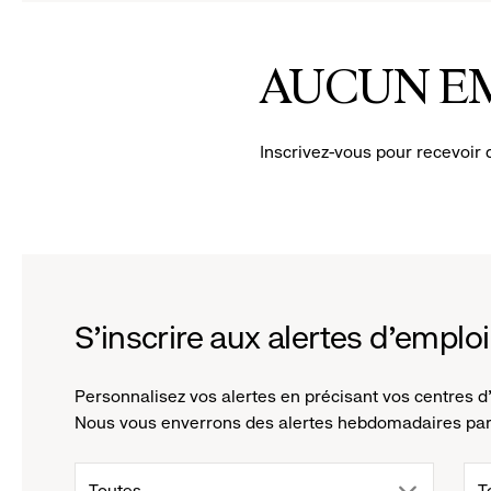
to
to
reveal
rev
AUCUN E
options.
opt
Inscrivez-vous pour recevoir 
S'inscrire aux alertes d'emploi
Personnalisez vos alertes en précisant vos centres d'
Nous vous enverrons des alertes hebdomadaires par 
drop
d
Toutes
T