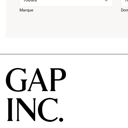
Marque
Dom
down
d
menu.
m
click
cl
to
t
reveal
r
options.
o