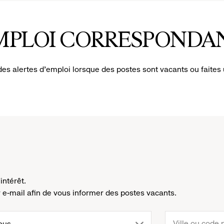
eal
MPLOI CORRESPONDA
ions.
des alertes d'emploi lorsque des postes sont vacants ou faites
intérêt.
e-mail afin de vous informer des postes vacants.
rop
ous