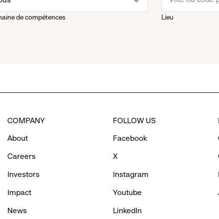
aine de compétences
Lieu
own
enu.
ick
o
COMPANY
FOLLOW US
eveal
About
Facebook
ptions.
Careers
X
Investors
Instagram
Impact
Youtube
News
LinkedIn