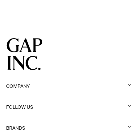
options.
COMPANY
:
click
FOLLOW US
to
:
expand
click
BRANDS
to
:
expand