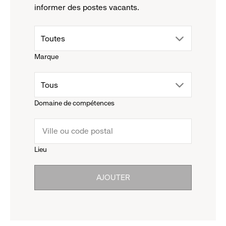
informer des postes vacants.
drop
Toutes
Marque
down
drop
Tous
menu.
Domaine de compétences
down
click
menu.
to
Lieu
click
reveal
AJOUTER
to
options.
reveal