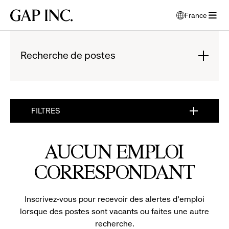
Accéder
Accéder
Accéder
Gap
France
au
au
au
ouvre
Inc.
ouvrir
menu
contenu
pied
une
le
de
principal
de
fenêtre
menu
navigation
page
Recherche de postes
modale
pour
principal
de
:
choisir
l'écran
cliquer
la
principal
pour
langue
développer
FILTRES
:
CLIQUER
POUR
AUCUN EMPLOI
DÉVELOPPER
CORRESPONDANT
Inscrivez-vous pour recevoir des alertes d'emploi
lorsque des postes sont vacants ou faites une autre
recherche.