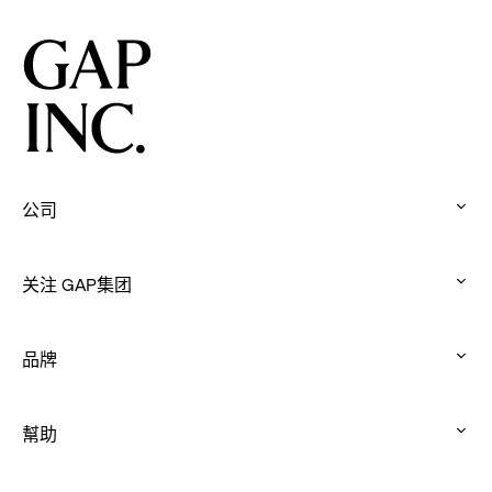
公司
:
click
关注 GAP集团
to
:
expand
click
品牌
to
:
expand
click
幫助
to
:
expand
click