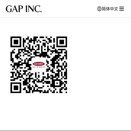
跳
跳
跳
Gap
简体中文
到
到
到
打
Inc.
打
导
目
页
开
开
航
录
尾
模
菜
式
单
窗
口
以
选
择
语
言