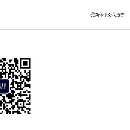
简体中文
搜尋
打
打
开
开
模
搜
式
索
窗
口
以
选
择
语
言