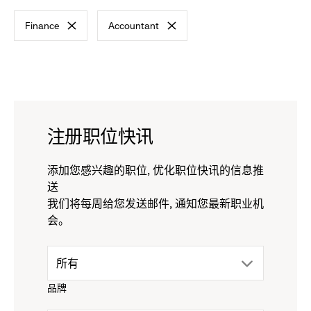
标
Finance
Accountant
准
-
-
remove
remove
filter
filter
注册职位快讯
添加您感兴趣的职位, 优化职位快讯的信息推
送
我们将每周给您发送邮件, 通知您最新职业机
会。
drop
所有
品牌
down