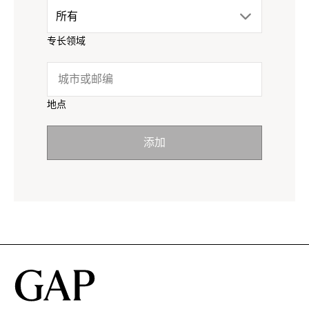
drop
所有
menu.
专长领域
down
click
menu.
to
地点
click
reveal
添加
to
options.
reveal
options.