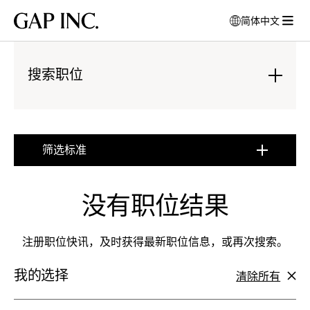
跳
跳
跳
Gap
简体中文
到
到
到
打
Inc.
打
导
目
页
开
开
航
录
尾
模
菜
搜索职位
式
单
窗
:
口
点
以
击
选
展
筛选标准
择
开
:
语
点
言
击
没有职位结果
展
开
注册职位快讯，及时获得最新职位信息，或再次搜索。
我的选择
清除所有
筛
选