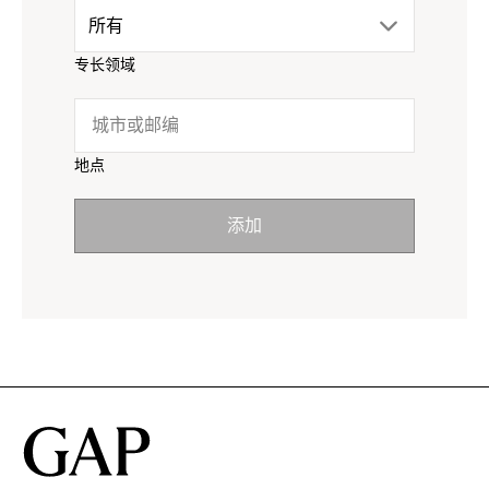
drop
所有
menu.
专长领域
down
click
menu.
to
地点
click
reveal
添加
to
options.
reveal
options.