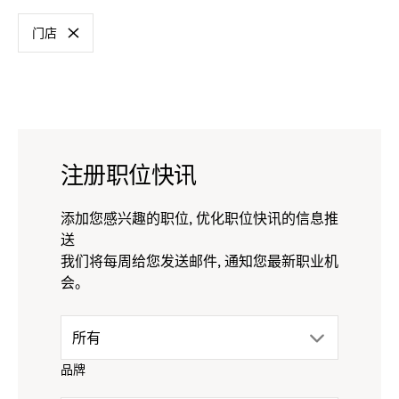
标
门店
准
-
remove
filter
注册职位快讯
添加您感兴趣的职位, 优化职位快讯的信息推
送
我们将每周给您发送邮件, 通知您最新职业机
会。
drop
所有
品牌
down