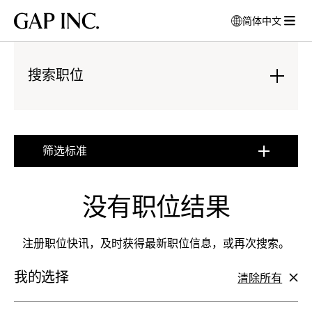
跳
跳
跳
Gap
简体中文
到
到
到
打
Inc.
打
导
目
页
开
开
航
录
尾
模
菜
搜索职位
式
单
窗
:
口
点
以
击
选
展
筛选标准
择
开
:
语
点
言
击
没有职位结果
展
开
注册职位快讯，及时获得最新职位信息，或再次搜索。
我的选择
清除所有
筛
选