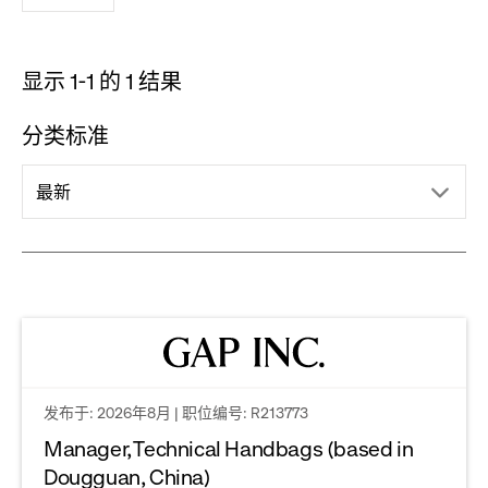
-
remove
filter
显示 1-1 的 1 结果
分类标准
drop
最新
down
menu.
click
to
发布于: 2026年8月 | 职位编号: R213773
Manager, Technical Handbags (based in
reveal
Dougguan, China)