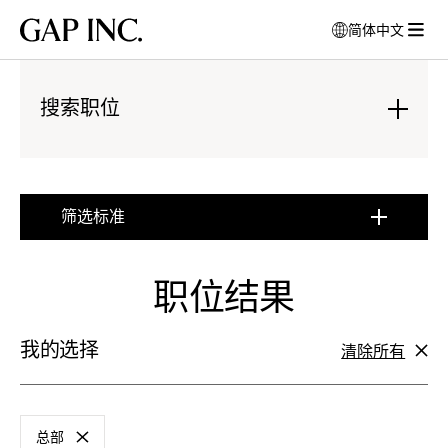
跳
跳
跳
Gap
简体中文
到
到
到
打
Inc.
打
导
目
页
开
开
航
录
尾
模
菜
搜索职位
式
单
窗
:
口
点
以
击
选
展
筛选标准
择
开
:
语
点
言
击
职位结果
展
开
我的选择
清除所有
筛
选
标
总部
准