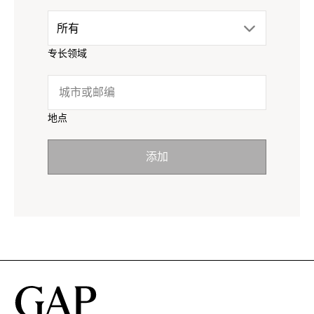
drop
所有
menu.
专长领域
down
click
menu.
to
地点
click
reveal
添加
to
options.
reveal
options.