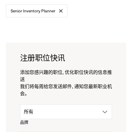
标
Senior Inventory Planner
准
-
remove
filter
注册职位快讯
添加您感兴趣的职位, 优化职位快讯的信息推
送
我们将每周给您发送邮件, 通知您最新职业机
会。
drop
所有
品牌
down