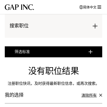
跳
跳
跳
Gap
简体中文
到
到
到
打
Inc.
打
导
目
页
开
开
航
录
尾
模
菜
搜索职位
式
单
窗
:
口
点
以
击
选
展
筛选标准
择
开
:
语
点
言
击
没有职位结果
展
开
注册职位快讯，及时获得最新职位信息，或再次搜索。
我的选择
清除所有
筛
选