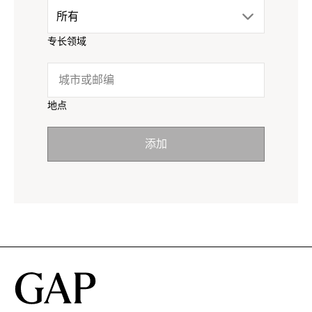
drop
所有
menu.
专长领域
down
click
menu.
to
地点
click
reveal
添加
to
options.
reveal
options.