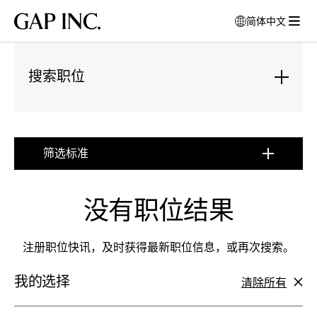
跳
跳
跳
Gap
简体中文
到
到
到
打
Inc.
打
导
目
页
开
开
航
录
尾
模
菜
搜索职位
式
单
窗
:
口
点
以
击
选
展
筛选标准
择
开
:
语
点
言
击
没有职位结果
展
开
注册职位快讯，及时获得最新职位信息，或再次搜索。
我的选择
清除所有
筛
选