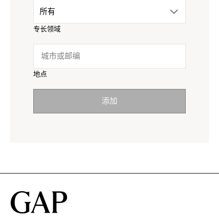
drop
所有
menu.
专长领域
down
click
menu.
to
地点
click
reveal
添加
to
options.
reveal
options.