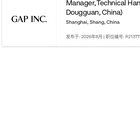
Manager, Technical Ha
menu.
Dougguan, China)
click
Shanghai, Shang, China
to
发布于: 2026年8月 | 职位编号: R21377
reveal
options.