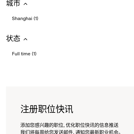
城市
收
to
:
起
select
Shanghai (1)
this
点
-
filter
击
click
状态
收
to
:
起
select
Full time (1)
this
点
-
filter
击
click
收
to
起
select
this
filter
注册职位快讯
添加您感兴趣的职位, 优化职位快讯的信息推送
我们将每周给您发送邮件, 通知您最新职业机会。