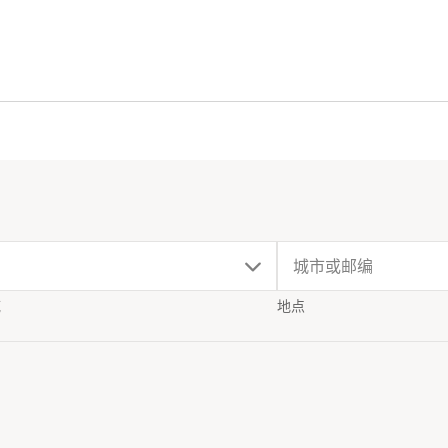
域
地点
.