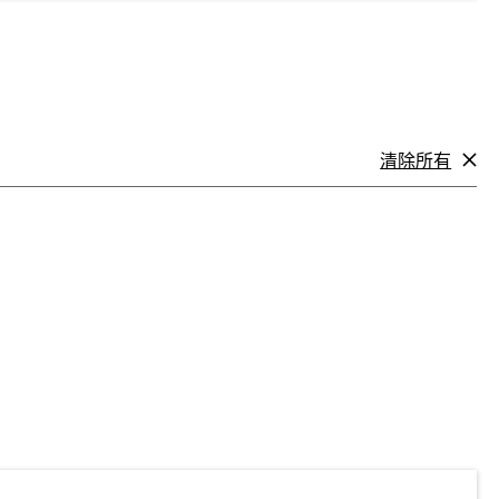
清除所有
筛
选
标
准