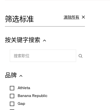
to
to
reveal
revea
筛选标准
清除所有
筛
options.
选
option
标
按关键字搜索
准
:
搜
点
索
击
搜
职
索
收
位
职
品牌
起
位
:
Athleta
点
Banana Republic
击
收
Gap