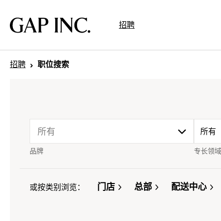
跳
跳
跳
到
到
到
Gap
招聘
导
目
页
Inc.
航
录
尾
招聘
职位搜索
drop
drop
所有
所有
品牌
专长领
down
down
menu.
menu
门店
总部
配送中心
或按类别浏览：
click
click