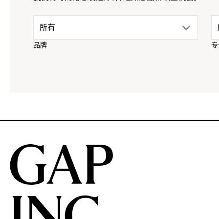
drop
所有
品牌
专
down
menu.
click
to
reveal
options.