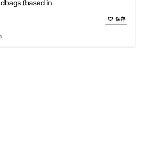
ndbags (based in
保存
3