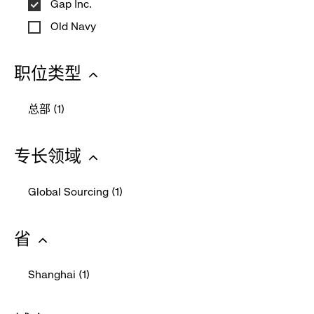
起
Gap Inc.
Old Navy
职位类型
:
总部 (1)
点
-
击
click
专长领域
收
to
:
起
select
Global Sourcing (1)
this
点
-
filter
击
click
省
收
to
:
起
select
Shanghai (1)
this
点
-
filter
击
click