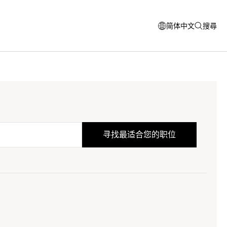
简体中文
搜尋
打
打
开
开
模
搜
式
索
窗
口
以
选
择
语
言