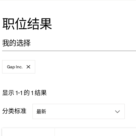
l
职位结果
s.
我的选择
Gap Inc.
-
remove
filter
显示 1-1 的 1 结果
分类标准
drop
最新
down