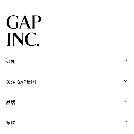
公司
:
click
关注 GAP集团
to
:
expand
click
品牌
to
:
expand
click
幫助
to
:
expand