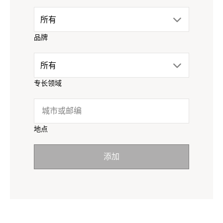
drop
所有
品牌
down
drop
所有
menu.
专长领域
down
click
menu.
to
地点
click
reveal
添加
to
options.
reveal
options.