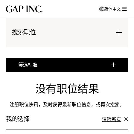
跳
跳
跳
Gap
简体中文
到
到
到
打
Inc.
打
导
目
页
开
开
航
录
尾
模
菜
搜索职位
式
单
窗
:
口
点
以
击
选
展
筛选标准
择
开
:
语
点
言
击
没有职位结果
展
开
注册职位快讯，及时获得最新职位信息，或再次搜索。
我的选择
清除所有
筛
选