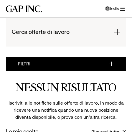
Passa
Passa
Passa
Gap
Italia
alla
al
al
apri
Inc.
apri
navigazione
contenuto
piè
finestra
menù
principale
principale
di
per
pagina
Cerca offerte di lavoro
selezionare
lingua
principale
:
Fai
clic
per
FILTRI
ingrandire
:
FAI
CLIC
NESSUN RISULTATO
PER
INGRANDIRE
Iscriviti alle notifiche sulle offerte di lavoro, in modo da
ricevere una notifica quando una nuova posizione
diventa disponibile, o prova con un'altra ricerca.
Le mie scelte
Rimuovi tutto