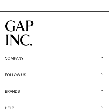
COMPANY
:
click
FOLLOW US
to
:
expand
click
BRANDS
to
:
expand
click
HELP
to