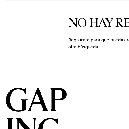
to
to
reveal
re
NO HAY R
options.
op
Regístrate para que puedas r
otra búsqueda