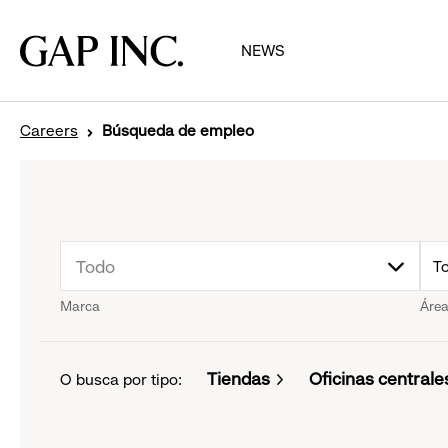
Ir
Ir
Ir
a
al
al
Gap
NEWS
la
contenido
pie
Inc.
navegación
principal
de
principal
página
principal
Careers
Búsqueda de empleo
drop
d
Todo
T
Marca
Área
down
d
menu.
m
Tiendas
Oficinas centrale
O busca por tipo:
click
cl