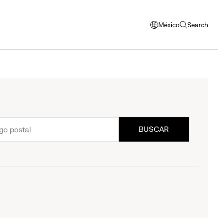
México
Search
abrir
abrir
ventana
búsqueda
modal
para
seleccionar
el
idioma