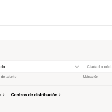
rop
odo
 de talento
Ubicación
own
enu.
s
Centros de distribución
ick